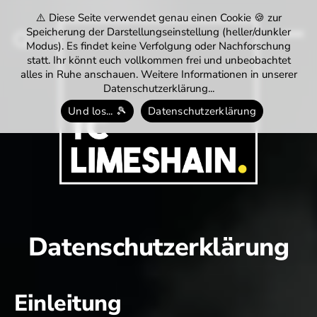
⚠️ Diese Seite verwendet genau einen Cookie 🍪 zur
Speicherung der Darstellungseinstellung (heller/dunkler
Modus). Es findet keine Verfolgung oder Nachforschung
Menü
Suchen
statt. Ihr könnt euch vollkommen frei und unbeobachtet
alles in Ruhe anschauen. Weitere Informationen in unserer
Datenschutzerklärung...
Und los... 🎾
Datenschutzerklärung
Tennisclub
Limeshain
1974
e.V.
Datenschutzerklärung
Einleitung