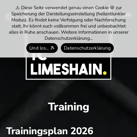
⚠️ Diese Seite verwendet genau einen Cookie 🍪 zur
Speicherung der Darstellungseinstellung (heller/dunkler
Modus). Es findet keine Verfolgung oder Nachforschung
Menü
Suchen
statt. Ihr könnt euch vollkommen frei und unbeobachtet
alles in Ruhe anschauen. Weitere Informationen in unserer
Datenschutzerklärung...
Und los... 🎾
Datenschutzerklärung
Tennisclub
Limeshain
1974
e.V.
Training
Trainingsplan 2026