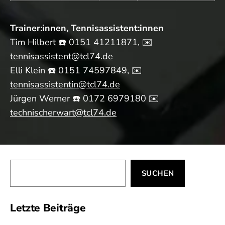
Trainer:innen, Tennisassistent:innen
Tim Hilbert ☎️ 0151 41211871‬, ✉️
tennisassistent@tcl74.de
Elli Klein ☎️ ‭0151 74597849‬, ✉️
tennisassistentin@tcl74.de
Jürgen Werner ☎️ 0172 6979180 ✉️
technischerwart@tcl74.de
Suchen
SUCHEN
Letzte Beiträge