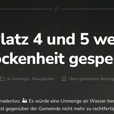
n.
Platz 4 und 5 w
ockenheit gesper
In
Sonstiges
,
Neuigkeiten
Oben gehaltener Beitrag
Kategorien
 gnadenlos. 🏜️ Es würde eine Unmenge an Wasser ben
 ist gegenüber der Gemeinde nicht mehr zu rechtfert