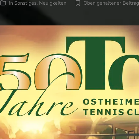
In
Sonstiges
,
Neuigkeiten
Oben gehaltener Beitrag
Kategorien