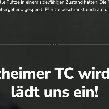
alle Plätze in einem spielfähigen Zustand halten. Die 
übergehend gesperrt. 🚧 Bitte beschränkt euch auf d
eit
heimer TC wir
!
lädt uns ein!