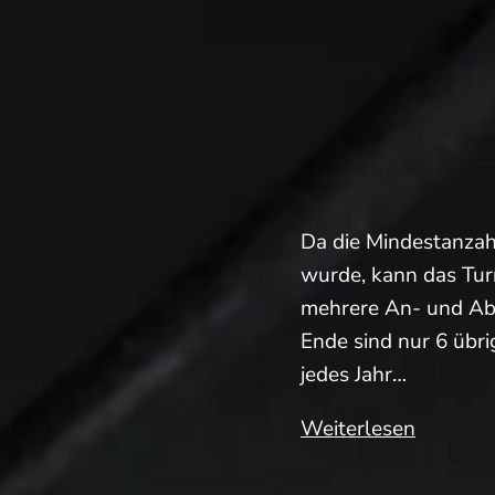
1974
e.V.
Da die Mindestanzah
wurde, kann das Tur
mehrere An- und Ab
Ende sind nur 6 übri
jedes Jahr…
Der
Weiterlesen
Limesha
Cup