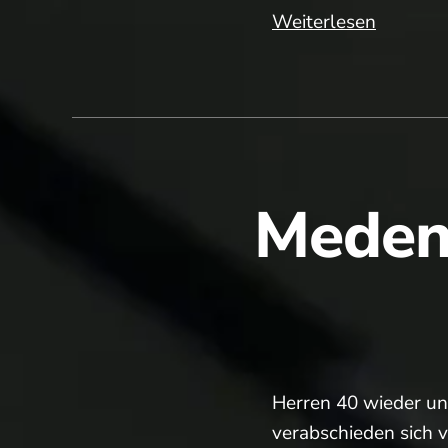
Der
Weiterlesen
Ostheim
TC
wird
50
und
lädt
Medens
uns
ein!
Herren 40 wieder un
verabschieden sich v