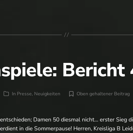
er
piele: Bericht
In
Presse
,
Neuigkeiten
Oben gehaltener Beitrag
Kategorien
entschieden; Damen 50 diesmal nicht… erster Sieg di
erdient in die Sommerpause! Herren, Kreisliga B Leid