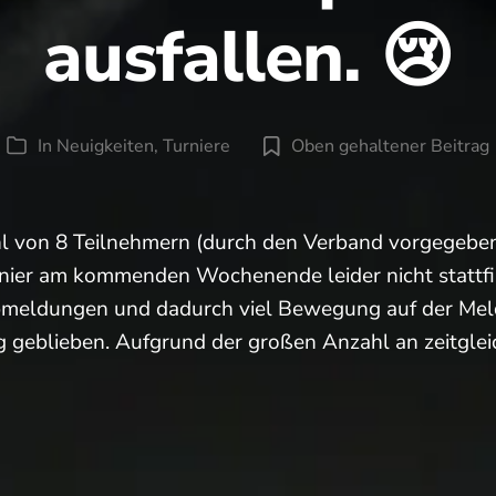
ausfallen. 😢
In
Neuigkeiten
,
Turniere
Oben gehaltener Beitrag
Kategorien
l von 8 Teilnehmern (durch den Verband vorgegeben)
nier am kommenden Wochenende leider nicht stattfi
meldungen und dadurch viel Bewegung auf der Meld
g geblieben. Aufgrund der großen Anzahl an zeitgleic
in