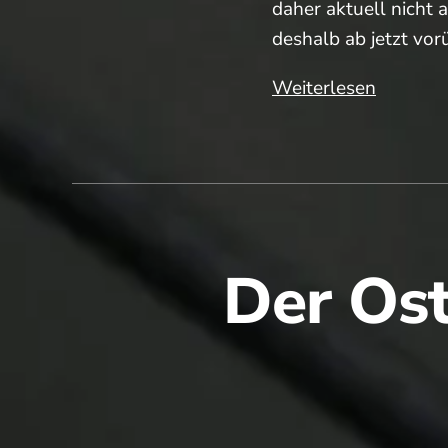
daher aktuell nicht 
deshalb ab jetzt vor
⚠️
Weiterlesen
Platz
4
und
5
wegen
Trockenh
Der Ost
gesperrt