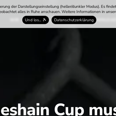
rung der Darstellungseinstellung (heller/dunkler Modus). Es finde
obachtet alles in Ruhe anschauen. Weitere Informationen in unsere
WIR
TENNIS
TERMINE
DOWNLOA
Und los... 🎾
Datenschutzerklärung
b
eshain Cup mus