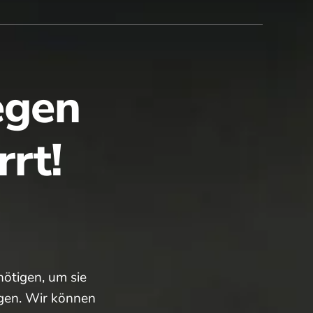
egen
rt!
ötigen, um sie
igen. Wir können