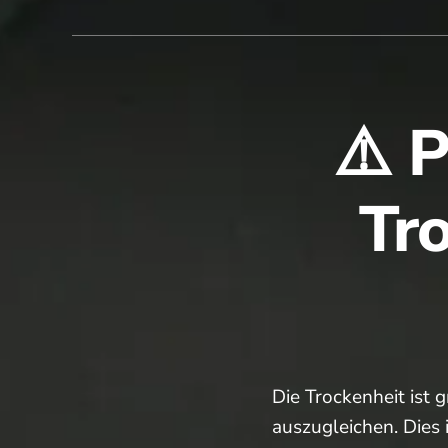
muss
leider
ausfalle
😢
⚠️ 
Tr
Die Trockenheit ist
auszugleichen. Dies