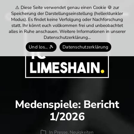
⚠️ Diese Seite verwendet genau einen Cookie 🍪 zur
Speicherung der Darstellungseinstellung (heller/dunkler
Modus). Es findet keine Verfolgung oder Nachforschung
Menü
Suchen
statt. Ihr könnt euch vollkommen frei und unbeobachtet
alles in Ruhe anschauen. Weitere Informationen in unserer
Datenschutzerklärung...
Und los... 🎾
Datenschutzerklärung
Tennisclub
Limeshain
1974
e.V.
Medenspiele: Bericht
1/2026
In
Presse
,
Neuigkeiten
Kategorien