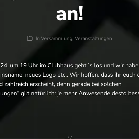
an!
In
Versammlung
,
Veranstaltungen
Kategorien
024, um 19 Uhr im Clubhaus geht´s los und wir haben
insname, neues Logo etc.. Wir hoffen, dass ihr euch 
d zahlreich erscheint, denn gerade bei solchen
ungen“ gilt natürlich: je mehr Anwesende desto bes
en…