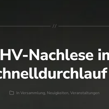
JHV-Nachlese i
chnelldurchlauf
In
Versammlung
,
Neuigkeiten
,
Veranstaltungen
Kategorien