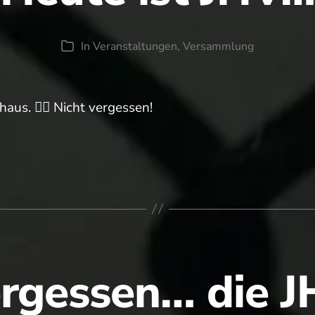
In
Veranstaltungen
,
Versammlung
Kategorien
aus. ☝🏻 Nicht vergessen!
ergessen… die J