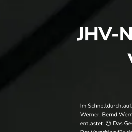
steht
an!
JHV-N
Im Schnelldurchlauf
Werner, Bernd Werner
entlastet. 😓 Das G