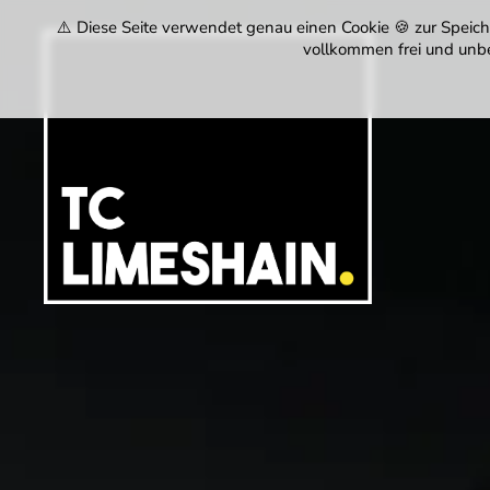
⚠️ Diese Seite verwendet genau einen Cookie 🍪 zur Speiche
vollkommen frei und unbe
Tennisclub
Limeshain
1974
e.V.