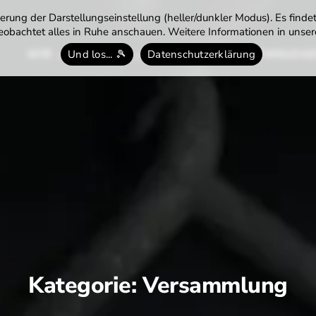
rung der Darstellungseinstellung (heller/dunkler Modus). Es finde
obachtet alles in Ruhe anschauen. Weitere Informationen in unsere
WIR
TENNIS
TERMINE
DOWNLOA
Und los... 🎾
Datenschutzerklärung
Kategorie:
Versammlung