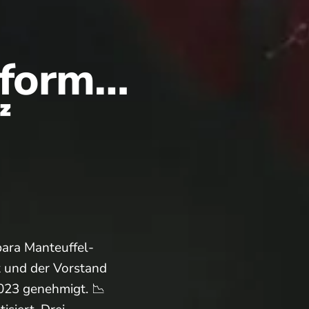
zform…

bara Manteuffel-
t und der Vorstand
2023 genehmigt. 📉