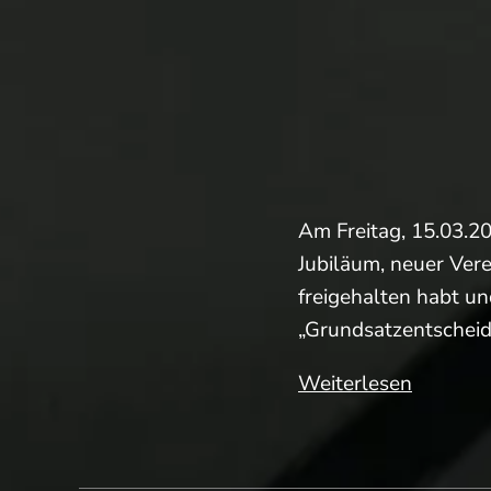
Am Freitag, 15.03.2
Jubiläum, neuer Vere
freigehalten habt un
„Grundsatzentscheid
Nicht
Weiterlesen
vergess
die
JHV