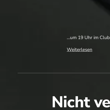
…um 19 Uhr im Clubh
Heute
Weiterlesen
ist
JHV…
Nicht v