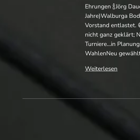
Ehrungen 🍾Jörg Dau
Jahre)Walburga Bode
Vorstand entlastet.
nicht ganz geklärt;
Turniere…in Planung
WahlenNeu gewählt: 
JHV-
Weiterlesen
Nachles
im
Schnell
⇢