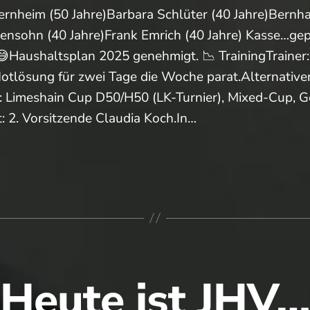
ernheim (50 Jahre)Barbara Schlüter (40 Jahre)Bernha
nsohn (40 Jahre)Frank Emrich (40 Jahre) Kasse…gep
 😅Haushaltsplan 2025 genehmigt. 📉 TrainingTrainer
 Notlösung für zwei Tage die Woche parat.Alternativ
: Limeshain Cup D50/H50 (LK-Turnier), Mixed-Cup, G
2. Vorsitzende Claudia Koch.In…
e
durchlauf
Heute ist JHV…