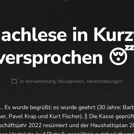
achlese in Kur
versprochen 
In
Versammlung
,
Neuigkeiten
,
Veranstaltungen
Kategorien
… Es wurde begrüßt; es wurde geehrt (30 Jahre: Bar
, Pavel Krap und Kurt Fischer). 🍾 Die Kasse geprüf
eschäftsjahr 2022 resümiert und der Haushaltsplan 