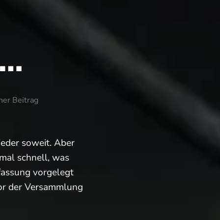
n…
ner Beitrag
ieder soweit. Aber
mal schnell, was
fassung vorgelegt
vor der Versammlung