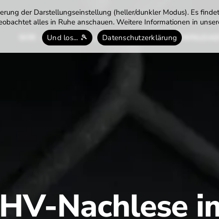
rung der Darstellungseinstellung (heller/dunkler Modus). Es finde
obachtet alles in Ruhe anschauen. Weitere Informationen in unsere
WIR
TENNIS
TERMINE
DOWNLOA
Und los... 🎾
Datenschutzerklärung
JHV-Nachlese i