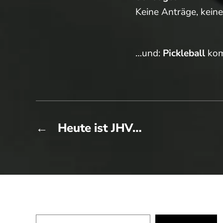
Keine Anträge, keine
…und:
Pickleball
kom
←
Heute ist JHV…
Suchen