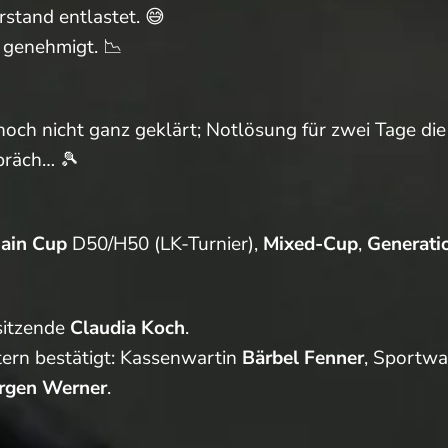
stand entlastet. 😅
 genehmigt. 📉
noch nicht ganz geklärt; Notlösung für zwei Tage di
präch… 🎾
ain Cup
D50/H50 (LK-Turnier),
Mixed-Cup
,
Generati
sitzende
Claudia Koch
.
ern bestätigt: Kassenwartin
Bärbel Fenner
, Sportw
rgen Werner
.