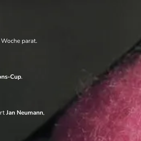
e Woche parat.
ons-Cup
.
art
Jan Neumann
,