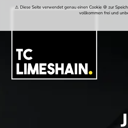
⚠️ Diese Seite verwendet genau einen Cookie 🍪 zur Speiche
vollkommen frei und unbe
Tennisclub
Limeshain
1974
e.V.