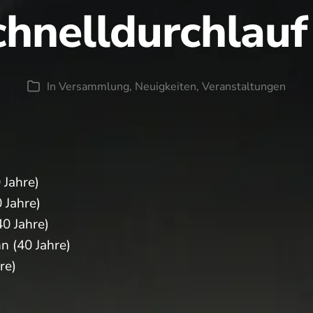
chnelldurchlauf
In
Versammlung
,
Neuigkeiten
,
Veranstaltungen
Kategorien
 Jahre)
 Jahre)
0 Jahre)
 (40 Jahre)
re)