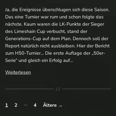
Ja, die Ereignisse überschlugen sich diese Saison.
Das eine Turnier war rum und schon folgte das
nächste. Kaum waren die LK-Punkte der Sieger
des Limeshain Cup verbucht, stand der
Generations-Cup auf dem Plan. Dennoch soll der
Report natürlich nicht ausbleiben. Hier der Bericht
zum H50-Turnier… Die erste Auflage der „50er-
Serie“ und gleich ein Erfolg auf…
Limeshain
Weiterlesen
Cup:
Nachlese…
Seitennummerierung
…
1
2
4
Ältere
→
der