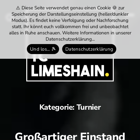
⚠️ Diese Seite verwendet genau einen Cookie 🍪 zur
Speicherung der Darstellungseinstellung (heller/dunkler
Modus). Es findet keine Verfolgung oder Nachforschung
Menü
Suchen
statt. Ihr könnt euch vollkommen frei und unbeobachtet
alles in Ruhe anschauen. Weitere Informationen in unserer
Datenschutzerklärung...
Und los... 🎾
Datenschutzerklärung
Tennisclub
Limeshain
1974
e.V.
Kategorie:
Turnier
Großartiger Einstand