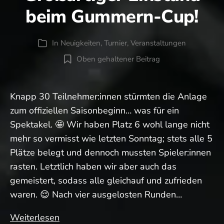
beim Gummern-Cup!
In
Neuigkeiten
,
Turnier
,
Veranstaltungen
Kategorien
Oben gehaltener Beitrag
Knapp 30 Teilnehmer:innen stürmten die Anlage
zum offiziellen Saisonbeginn… was für ein
Spektakel. 🤩 Wir haben Platz 6 wohl lange nicht
mehr so vermisst wie letzten Sonntag; stets alle 5
Plätze belegt und dennoch mussten Spieler:innen
rasten. Letztlich haben wir aber auch das
gemeistert, sodass alle gleichauf und zufrieden
waren. 😌 Nach vier ausgelosten Runden…
Großartiger
Weiterlesen