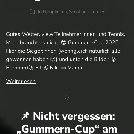
In
Neuigkeiten
,
Sonstiges
,
Turnier
Kategorien
Gutes Wetter, viele Teilnehmer:innen und Tennis.
Mehr braucht es nicht. 😎 Gummern-Cup 2025
Hier die Sieger:innen (wenngleich natürlich alle
gewonnen haben 😉) und unten die Bilder: 🥇
Bernhard🥈 Elli🥉 Niko🥒 Marion
Erfolgreicher
Weiterlesen
Auftakt…
📌 Nicht vergessen:
„Gummern-Cup“ am