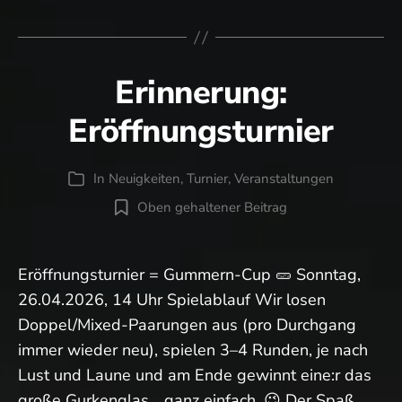
Einstand
beim
Gummern-
Erinnerung:
Cup!
Eröffnungsturnier
In
Neuigkeiten
,
Turnier
,
Veranstaltungen
Kategorien
Oben gehaltener Beitrag
Eröffnungsturnier = Gummern-Cup 🥒 Sonntag,
26.04.2026, 14 Uhr Spielablauf Wir losen
Doppel/Mixed-Paarungen aus (pro Durchgang
immer wieder neu), spielen 3–4 Runden, je nach
Lust und Laune und am Ende gewinnt eine:r das
große Gurkenglas… ganz einfach. 😉 Der Spaß