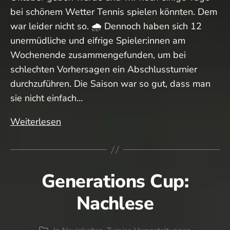
bei schönem Wetter Tennis spielen könnten. Dem
war leider nicht so. 🌧️ Dennoch haben sich 12
unermüdliche und eifrige Spieler:innen am
Wochenende zusammengefunden, um bei
schlechten Vorhersagen ein Abschlussturnier
durchzuführen. Die Saison war so gut, dass man
sie nicht einfach…
Dem
Weiterlesen
Wetter
getrotzt…
das
Generations Cup:
Abschlussturnier!
Nachlese