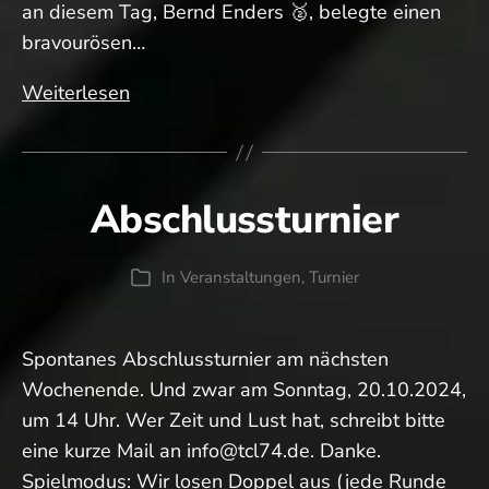
an diesem Tag, Bernd Enders 🥈, belegte einen
bravourösen…
Abschlussturnier:
Weiterlesen
so
war’s…
Abschlussturnier
In
Veranstaltungen
,
Turnier
Kategorien
Spontanes Abschlussturnier am nächsten
Wochenende. Und zwar am Sonntag, 20.10.2024,
um 14 Uhr. Wer Zeit und Lust hat, schreibt bitte
eine kurze Mail an
info@tcl74.de
. Danke.
Spielmodus: Wir losen Doppel aus (jede Runde