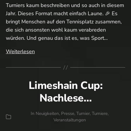
Turniers kaum beschreiben und so auch in diesem
Jahr. Dieses Format macht einfach Laune. 🎉 Es
bringt Menschen auf den Tennisplatz zusammen,
die sich ansonsten wohl kaum verabreden
würden. Und genau das ist es, was Sport…
Was
Weiterlesen
war
das
wieder
Limeshain Cup:
für
ein
Nachlese…
schönes
Turnier!
In
Neuigkeiten
,
Presse
,
Turnier
,
Turniere
,
🤩
Kategorien
Veranstaltungen