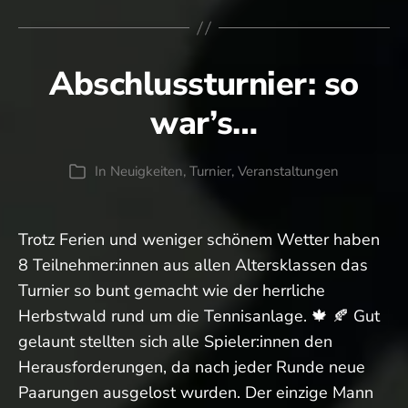
Nicht
vergessen:
„Gummern-
Abschlussturnier: so
Cup“
am
war’s…
Sonntag
In
Neuigkeiten
,
Turnier
,
Veranstaltungen
Kategorien
Trotz Ferien und weniger schönem Wetter haben
8 Teilnehmer:innen aus allen Altersklassen das
Turnier so bunt gemacht wie der herrliche
Herbstwald rund um die Tennisanlage. 🍁 🍂 Gut
gelaunt stellten sich alle Spieler:innen den
Herausforderungen, da nach jeder Runde neue
Paarungen ausgelost wurden. Der einzige Mann