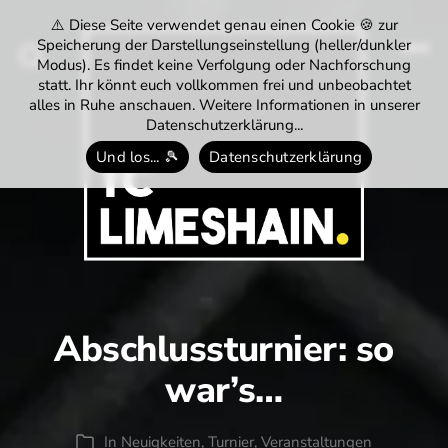
⚠️ Diese Seite verwendet genau einen Cookie 🍪 zur
Speicherung der Darstellungseinstellung (heller/dunkler
Modus). Es findet keine Verfolgung oder Nachforschung
Menü
Suchen
statt. Ihr könnt euch vollkommen frei und unbeobachtet
alles in Ruhe anschauen. Weitere Informationen in unserer
Datenschutzerklärung...
Und los... 🎾
Datenschutzerklärung
Tennisclub
Limeshain
1974
e.V.
Abschlussturnier: so
war’s…
In
Neuigkeiten
,
Turnier
,
Veranstaltungen
Kategorien