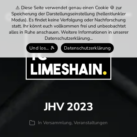
⚠️ Diese Seite verwendet genau einen Cookie 🍪 zur
Speicherung der Darstellungseinstellung (heller/dunkler
Modus). Es findet keine Verfolgung oder Nachforschung
Menü
Suchen
statt. Ihr könnt euch vollkommen frei und unbeobachtet
alles in Ruhe anschauen. Weitere Informationen in unserer
Datenschutzerklärung...
Und los... 🎾
Datenschutzerklärung
Tennisclub
Limeshain
1974
e.V.
JHV 2023
In
Versammlung
,
Veranstaltungen
Kategorien