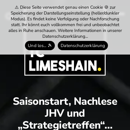
⚠️ Diese Seite verwendet genau einen Cookie 🍪 zur
Speicherung der Darstellungseinstellung (heller/dunkler
Modus). Es findet keine Verfolgung oder Nachforschung
Menü
Suchen
statt. Ihr könnt euch vollkommen frei und unbeobachtet
alles in Ruhe anschauen. Weitere Informationen in unserer
Datenschutzerklärung...
Und los... 🎾
Datenschutzerklärung
Tennisclub
Limeshain
1974
e.V.
Saisonstart, Nachlese
JHV und
„Strategietreffen“…