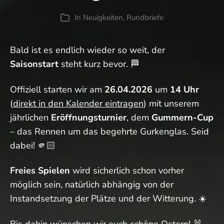
In
Neuigkeiten
,
Rundbriefe
Kategorien
Bald ist es endlich wieder so weit, der
Saisonstart
steht kurz bevor. 🏁
Offiziell starten wir am
26.04.2026
um
14 Uhr
(
direkt in den Kalender eintragen
) mit unserem
jährlichen
Eröffnungsturnier
, dem
Gummern-Cup
– das Rennen um das begehrte Gurkenglas. Seid
dabei! 🫵🏻
Freies Spielen
wird sicherlich schon vorher
möglich sein, natürlich abhängig von der
Instandsetzung der Plätze und der Witterung. ☀️
Bis dahin wünschen wir euch schöne Ostern! 🐰