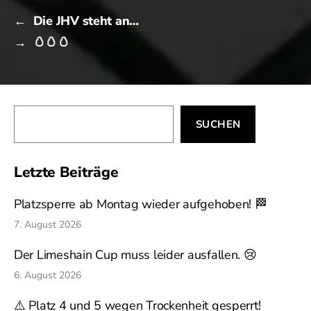
←
Die JHV steht an…
→
🥚🥚🥚
Suchen
SUCHEN
Letzte Beiträge
Platzsperre ab Montag wieder aufgehoben! 🏁
7. August 2026
Der Limeshain Cup muss leider ausfallen. 😢
6. August 2026
⚠️ Platz 4 und 5 wegen Trockenheit gesperrt!