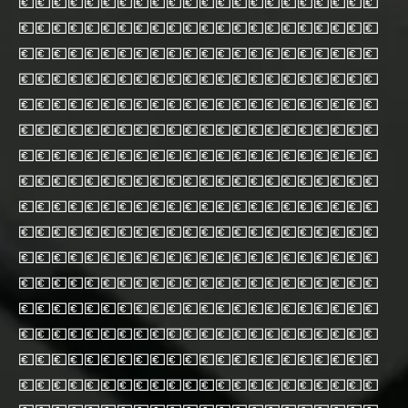
💶💶💶💶💶💶💶💶💶💶💶💶💶💶💶💶💶💶💶💶💶💶
💶💶💶💶💶💶💶💶💶💶💶💶💶💶💶💶💶💶💶💶💶💶
💶💶💶💶💶💶💶💶💶💶💶💶💶💶💶💶💶💶💶💶💶💶
💶💶💶💶💶💶💶💶💶💶💶💶💶💶💶💶💶💶💶💶💶💶
💶💶💶💶💶💶💶💶💶💶💶💶💶💶💶💶💶💶💶💶💶💶
💶💶💶💶💶💶💶💶💶💶💶💶💶💶💶💶💶💶💶💶💶💶
💶💶💶💶💶💶💶💶💶💶💶💶💶💶💶💶💶💶💶💶💶💶
💶💶💶💶💶💶💶💶💶💶💶💶💶💶💶💶💶💶💶💶💶💶
💶💶💶💶💶💶💶💶💶💶💶💶💶💶💶💶💶💶💶💶💶💶
💶💶💶💶💶💶💶💶💶💶💶💶💶💶💶💶💶💶💶💶💶💶
💶💶💶💶💶💶💶💶💶💶💶💶💶💶💶💶💶💶💶💶💶💶
💶💶💶💶💶💶💶💶💶💶💶💶💶💶💶💶💶💶💶💶💶💶
💶💶💶💶💶💶💶💶💶💶💶💶💶💶💶💶💶💶💶💶💶💶
💶💶💶💶💶💶💶💶💶💶💶💶💶💶💶💶💶💶💶💶💶💶
💶💶💶💶💶💶💶💶💶💶💶💶💶💶💶💶💶💶💶💶💶💶
💶💶💶💶💶💶💶💶💶💶💶💶💶💶💶💶💶💶💶💶💶💶