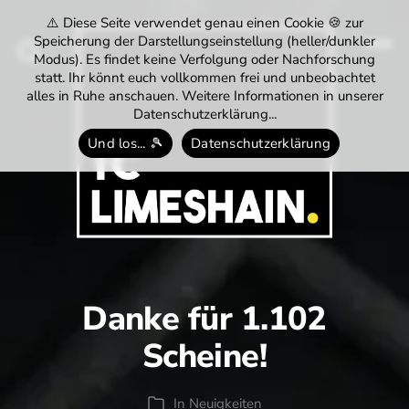
⚠️ Diese Seite verwendet genau einen Cookie 🍪 zur
Speicherung der Darstellungseinstellung (heller/dunkler
Modus). Es findet keine Verfolgung oder Nachforschung
Menü
Suchen
statt. Ihr könnt euch vollkommen frei und unbeobachtet
alles in Ruhe anschauen. Weitere Informationen in unserer
Datenschutzerklärung...
Und los... 🎾
Datenschutzerklärung
Tennisclub
Limeshain
1974
e.V.
Danke für 1.102
Scheine!
In
Neuigkeiten
Kategorien