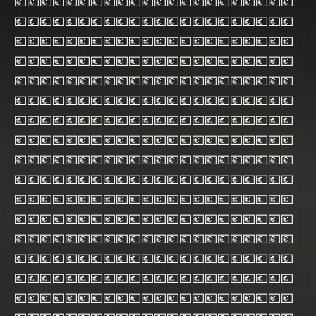
💶💶💶💶💶💶💶💶💶💶💶💶💶💶💶💶💶💶💶💶💶💶
💶💶💶💶💶💶💶💶💶💶💶💶💶💶💶💶💶💶💶💶💶💶
💶💶💶💶💶💶💶💶💶💶💶💶💶💶💶💶💶💶💶💶💶💶
💶💶💶💶💶💶💶💶💶💶💶💶💶💶💶💶💶💶💶💶💶💶
💶💶💶💶💶💶💶💶💶💶💶💶💶💶💶💶💶💶💶💶💶💶
💶💶💶💶💶💶💶💶💶💶💶💶💶💶💶💶💶💶💶💶💶💶
💶💶💶💶💶💶💶💶💶💶💶💶💶💶💶💶💶💶💶💶💶💶
💶💶💶💶💶💶💶💶💶💶💶💶💶💶💶💶💶💶💶💶💶💶
💶💶💶💶💶💶💶💶💶💶💶💶💶💶💶💶💶💶💶💶💶💶
💶💶💶💶💶💶💶💶💶💶💶💶💶💶💶💶💶💶💶💶💶💶
💶💶💶💶💶💶💶💶💶💶💶💶💶💶💶💶💶💶💶💶💶💶
💶💶💶💶💶💶💶💶💶💶💶💶💶💶💶💶💶💶💶💶💶💶
💶💶💶💶💶💶💶💶💶💶💶💶💶💶💶💶💶💶💶💶💶💶
💶💶💶💶💶💶💶💶💶💶💶💶💶💶💶💶💶💶💶💶💶💶
💶💶💶💶💶💶💶💶💶💶💶💶💶💶💶💶💶💶💶💶💶💶
💶💶💶💶💶💶💶💶💶💶💶💶💶💶💶💶💶💶💶💶💶💶