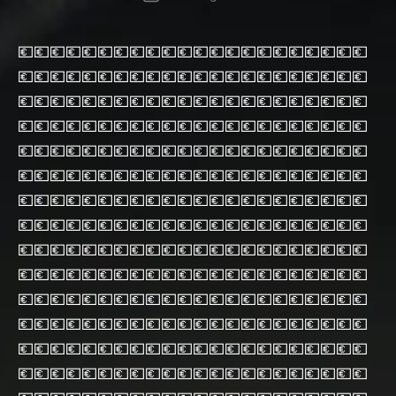
💶💶💶💶💶💶💶💶💶💶💶💶💶💶💶💶💶💶💶💶💶💶
💶💶💶💶💶💶💶💶💶💶💶💶💶💶💶💶💶💶💶💶💶💶
💶💶💶💶💶💶💶💶💶💶💶💶💶💶💶💶💶💶💶💶💶💶
💶💶💶💶💶💶💶💶💶💶💶💶💶💶💶💶💶💶💶💶💶💶
💶💶💶💶💶💶💶💶💶💶💶💶💶💶💶💶💶💶💶💶💶💶
💶💶💶💶💶💶💶💶💶💶💶💶💶💶💶💶💶💶💶💶💶💶
💶💶💶💶💶💶💶💶💶💶💶💶💶💶💶💶💶💶💶💶💶💶
💶💶💶💶💶💶💶💶💶💶💶💶💶💶💶💶💶💶💶💶💶💶
💶💶💶💶💶💶💶💶💶💶💶💶💶💶💶💶💶💶💶💶💶💶
💶💶💶💶💶💶💶💶💶💶💶💶💶💶💶💶💶💶💶💶💶💶
💶💶💶💶💶💶💶💶💶💶💶💶💶💶💶💶💶💶💶💶💶💶
💶💶💶💶💶💶💶💶💶💶💶💶💶💶💶💶💶💶💶💶💶💶
💶💶💶💶💶💶💶💶💶💶💶💶💶💶💶💶💶💶💶💶💶💶
💶💶💶💶💶💶💶💶💶💶💶💶💶💶💶💶💶💶💶💶💶💶