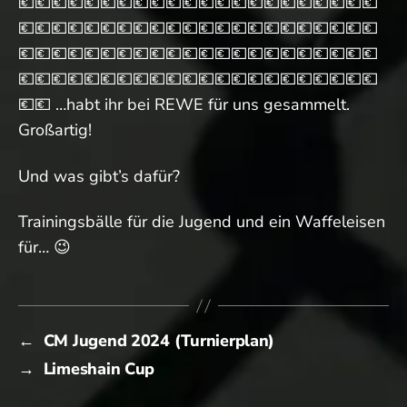
💶💶💶💶💶💶💶💶💶💶💶💶💶💶💶💶💶💶💶💶💶💶
💶💶💶💶💶💶💶💶💶💶💶💶💶💶💶💶💶💶💶💶💶💶
💶💶💶💶💶💶💶💶💶💶💶💶💶💶💶💶💶💶💶💶💶💶
💶💶💶💶💶💶💶💶💶💶💶💶💶💶💶💶💶💶💶💶💶💶
💶💶 …habt ihr bei REWE für uns gesammelt.
Großartig!
Und was gibt’s dafür?
Trainingsbälle für die Jugend und ein Waffeleisen
für… 😉
←
CM Jugend 2024 (Turnierplan)
→
Limeshain Cup