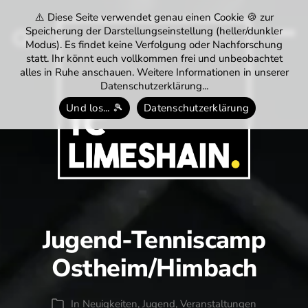
⚠️ Diese Seite verwendet genau einen Cookie 🍪 zur
Speicherung der Darstellungseinstellung (heller/dunkler
Modus). Es findet keine Verfolgung oder Nachforschung
Menü
Suchen
statt. Ihr könnt euch vollkommen frei und unbeobachtet
alles in Ruhe anschauen. Weitere Informationen in unserer
Datenschutzerklärung...
Und los... 🎾
Datenschutzerklärung
Tennisclub
Limeshain
1974
e.V.
Jugend-Tenniscamp
Ostheim/Himbach
In
Neuigkeiten
,
Jugend
,
Veranstaltungen
Kategorien