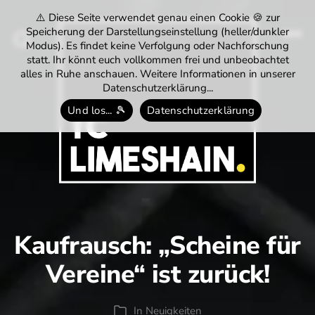
⚠️ Diese Seite verwendet genau einen Cookie 🍪 zur
Speicherung der Darstellungseinstellung (heller/dunkler
Modus). Es findet keine Verfolgung oder Nachforschung
Menü
Suchen
statt. Ihr könnt euch vollkommen frei und unbeobachtet
alles in Ruhe anschauen. Weitere Informationen in unserer
Datenschutzerklärung...
Und los... 🎾
Datenschutzerklärung
Tennisclub
Limeshain
1974
e.V.
Kaufrausch: „Scheine für
Vereine“ ist zurück!
In
Neuigkeiten
Kategorien