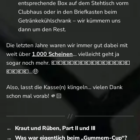
entsprechende Box auf dem Stehtisch vorm
Clubhaus oder in den Briefkasten beim
Getränkekühlschrank – wir kümmern uns
dann um den Rest.
Die letzten Jahre waren wir immer gut dabei mit
weit über
1.000 Scheinen
… vielleicht geht ja
sogar noch mehr. 💶💶💶💶💶💶💶💶💶💶💶💶💶💶
💶💶💶💶…🤑
Also, lasst die Kasse(n) klingeln… vielen Dank
schon mal vorab! 🫵🏻
←
Kraut und Rüben, Part II und III
→
Was war eigentlich beim „Gummern-Cup“?