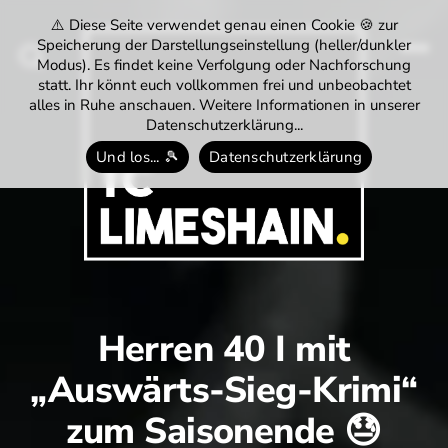
⚠️ Diese Seite verwendet genau einen Cookie 🍪 zur
Speicherung der Darstellungseinstellung (heller/dunkler
Modus). Es findet keine Verfolgung oder Nachforschung
Menü
Suchen
statt. Ihr könnt euch vollkommen frei und unbeobachtet
alles in Ruhe anschauen. Weitere Informationen in unserer
Datenschutzerklärung...
Und los... 🎾
Datenschutzerklärung
Tennisclub
Limeshain
1974
e.V.
Herren 40 I mit
„Auswärts-Sieg-Krimi“
zum Saisonende 😓