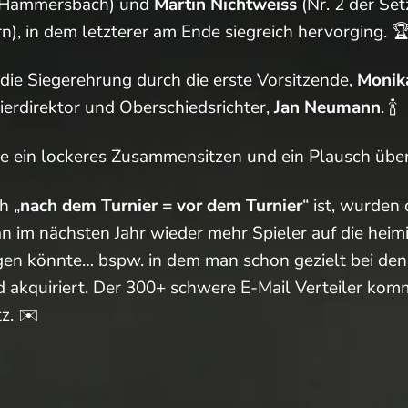
C Hammersbach) und
Martin Nichtweiss
(Nr. 2 der Set
), in dem letzterer am Ende siegreich hervorging. 
die Siegerehrung durch die erste Vorsitzende,
Monik
ierdirektor und Oberschiedsrichter,
Jan Neumann
. 🍾
e ein lockeres Zusammensitzen und ein Plausch über
h „
nach dem Turnier = vor dem Turnier
“ ist, wurden 
n im nächsten Jahr wieder mehr Spieler auf die hei
n könnte… bspw. in dem man schon gezielt bei de
d akquiriert. Der 300+ schwere E-Mail Verteiler kom
z. ✉️