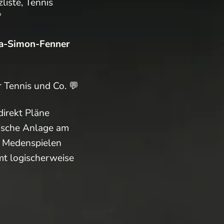
zliste, Tennis

a-Simon-Fenner
 Tennis und Co. 💬
direkt Pläne
mische Anlage am
n Medenspielen
mt logischerweise