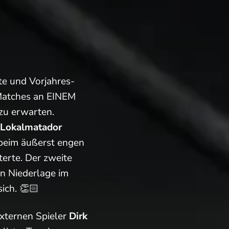
te und Vorjahres-
Matches an EINEM
 zu erwarten.
Lokalmatador
beim äußerst engen
terte. Der zweite
en Niederlage im
sich. 👏🏻
externen Spieler
Dirk