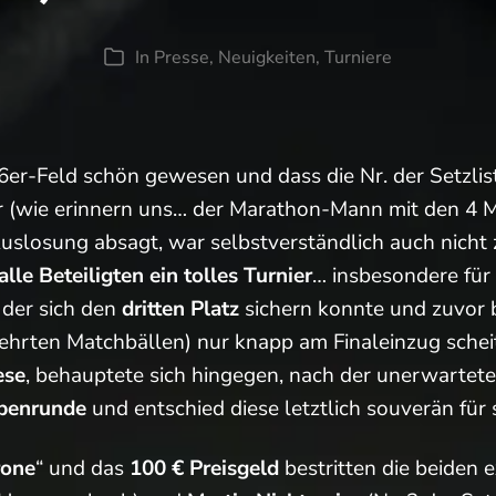
In
Presse
,
Neuigkeiten
,
Turniere
Kategorien
6er-Feld schön gewesen und dass die Nr. der Setzlis
 (wie erinnern uns… der Marathon-Mann mit den 4 
uslosung absagt, war selbstverständlich auch nicht
 alle Beteiligten ein tolles Turnier
… insbesondere für
, der sich den
dritten Platz
sichern konnte und zuvor 
ehrten Matchbällen) nur knapp am Finaleinzug schei
ese
, behauptete sich hingegen, nach der unerwartet
benrunde
und entschied diese letztlich souverän für 
rone
“ und das
100 € Preisgeld
bestritten die beiden 