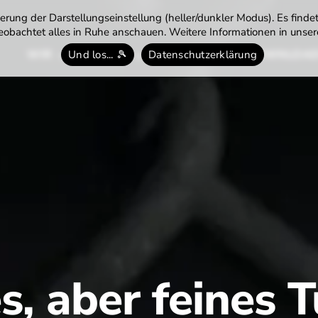
rung der Darstellungseinstellung (heller/dunkler Modus). Es finde
obachtet alles in Ruhe anschauen. Weitere Informationen in unsere
WIR
TENNIS
TERMINE
DOWNLOA
Und los... 🎾
Datenschutzerklärung
s, aber feines T