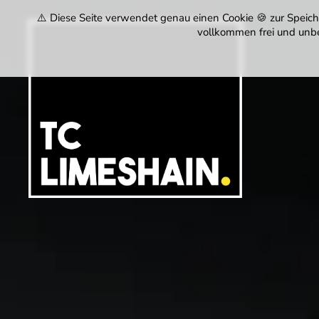
⚠️ Diese Seite verwendet genau einen Cookie 🍪 zur Speiche
vollkommen frei und unbe
Tennisclub
Limeshain
1974
e.V.