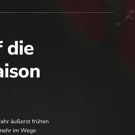
 die
ison
Jahr äußerst frühen
 mehr im Wege