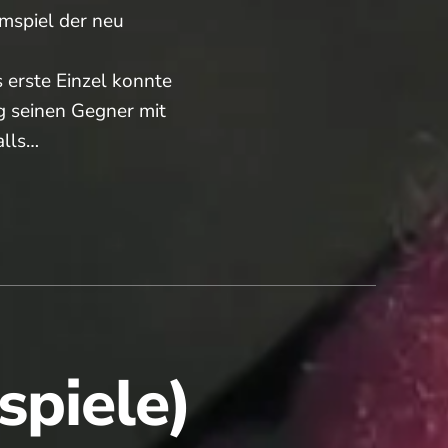
mspiel der neu
n
 erste Einzel konnte
g seinen Gegner mit
alls…
spiele)