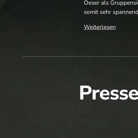
Oeser als Gruppensie
somit sehr spannen
D50
Weiterlesen
werden
Meisteri
und
H40
I
sichern
Presse
sich
Klassene
🍾