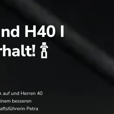
nd H40 I
alt! 🍾
A auf und Herren 40
 einem besseren
ftsführerin Petra