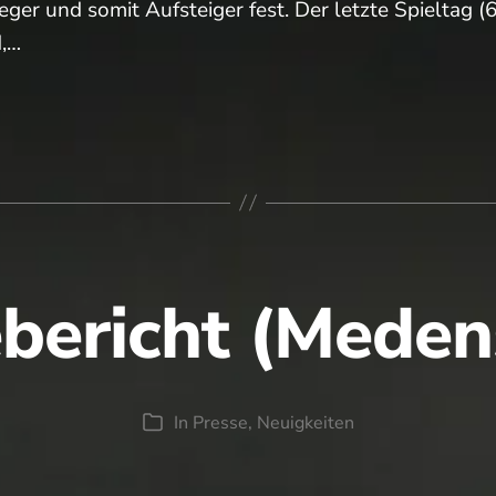
ger und somit Aufsteiger fest. Der letzte Spieltag 
d,…
n
bericht (Meden
rhalt!
In
Presse
,
Neuigkeiten
Kategorien