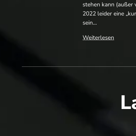
stehen kann (außer v
2022 leider eine „ku
sein…
Ein
Weiterlesen
kurzer
Blick
auf
die
kommen
Tennissa
L