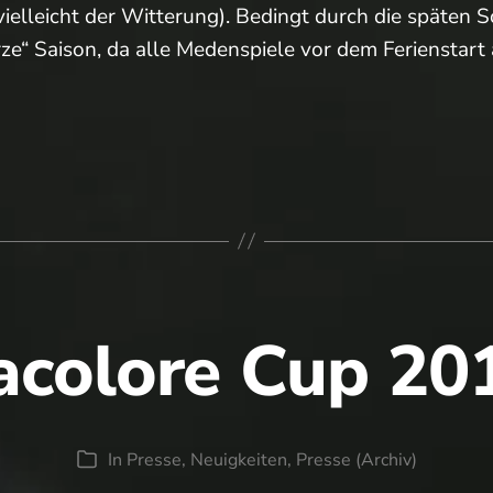
ielleicht der Witterung). Bedingt durch die späten 
rze“ Saison, da alle Medenspiele vor dem Ferienstar
de
ison
acolore Cup 20
In
Presse
,
Neuigkeiten
,
Presse (Archiv)
Kategorien