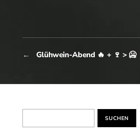
←
Glühwein-Abend 🔥 + 🍷 > 🥶
Suchen
SUCHEN