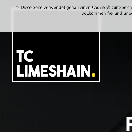
⚠️ Diese Seite verwendet genau einen Cookie 🍪 zur Speiche
vollkommen frei und unbe
Tennisclub
Limeshain
1974
e.V.