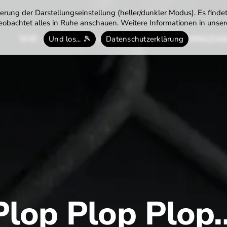
rung der Darstellungseinstellung (heller/dunkler Modus). Es finde
obachtet alles in Ruhe anschauen. Weitere Informationen in unsere
WIR
TENNIS
TERMINE
DOWNLOA
Und los... 🎾
Datenschutzerklärung
Plop Plop Plop