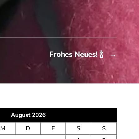
Frohes Neues! 🍾
→
August 2026
M
D
F
S
S