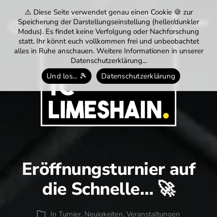
⚠️ Diese Seite verwendet genau einen Cookie 🍪 zur
Speicherung der Darstellungseinstellung (heller/dunkler
Modus). Es findet keine Verfolgung oder Nachforschung
Menü
Suchen
statt. Ihr könnt euch vollkommen frei und unbeobachtet
alles in Ruhe anschauen. Weitere Informationen in unserer
Datenschutzerklärung...
Und los... 🎾
Datenschutzerklärung
Tennisclub
Limeshain
1974
e.V.
Eröffnungsturnier auf
die Schnelle… 🚀
In
Turnier
,
Neuigkeiten
,
Veranstaltungen
Kategorien