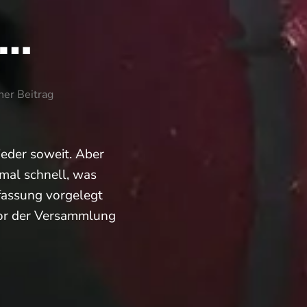
n…
ner Beitrag
ieder soweit. Aber
mal schnell, was
fassung vorgelegt
vor der Versammlung