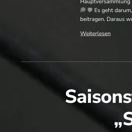
Hauptversammlung ha
💭 💬 Es geht darum
beitragen. Daraus w
Strategi
Weiterlesen
(Nachles
Saisons
„S