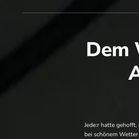
steht
an…
Dem W
A
Jede:r hatte gehoff
bei schönem Wetter 