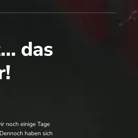
t… das
r!
ir noch einige Tage
️ Dennoch haben sich