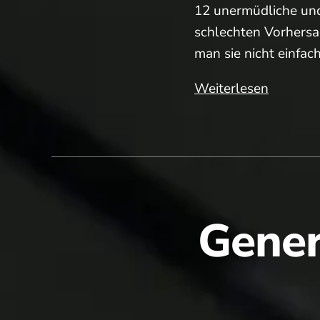
12 unermüdliche un
schlechten Vorhersa
man sie nicht einfac
Dem
Weiterlesen
Wetter
getrotzt
das
Abschlus
Gener