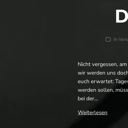
D
In
Ver
Kategori
Nicht vergessen, am
wir werden uns doch
euch erwartet: Tage
werden sollen, müs
bei der…
Die
Weiterlesen
JHV