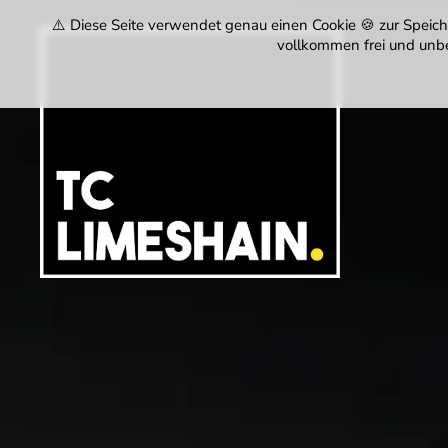
⚠️ Diese Seite verwendet genau einen Cookie 🍪 zur Speiche
vollkommen frei und unbe
Tennisclub
Limeshain
1974
e.V.