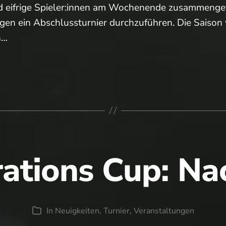
d eifrige Spieler:innen am Wochenende zusammenge
gen ein Abschlussturnier durchzuführen. Die Saison 
h…
…
sturnier!
ations Cup: Na
In
Neuigkeiten
,
Turnier
,
Veranstaltungen
Kategorien