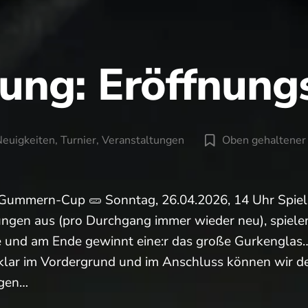
ung: Eröffnung
euigkeiten
,
Turnier
,
Veranstaltungen
Oben gehaltener 
orien
 Gummern-Cup 🥒 Sonntag, 26.04.2026, 14 Uhr Spiel
gen aus (pro Durchgang immer wieder neu), spiele
 und am Ende gewinnt eine:r das große Gurkenglas…
 klar im Vordergrund und im Anschluss können wir de
ngen…