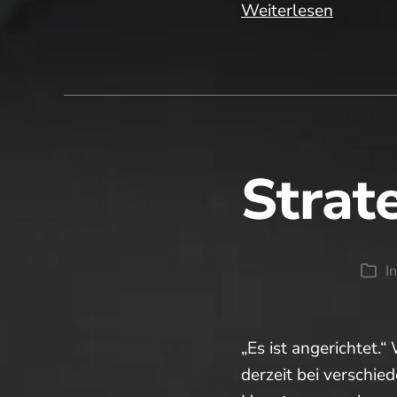
Erinneru
Weiterlesen
Eröffnun
Strat
I
Kate
„Es ist angerichtet.“
derzeit bei verschi