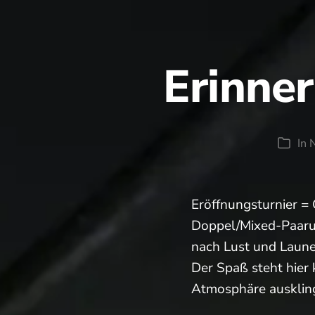
Erinner
In
N
Kateg
Eröffnungsturnier =
Doppel/Mixed-Paarun
nach Lust und Laune
Der Spaß steht hier
Atmosphäre auskli