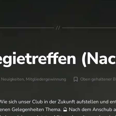
ng:
gsturnier
egietreffen (Nac
n
Neuigkeiten
,
Mitgliedergewinnung
Oben gehaltener B
gorien
 Wie sich unser Club in der Zukunft aufstellen und ent
edenen Gelegenheiten Thema. 🔮 Nach dem Anschub a