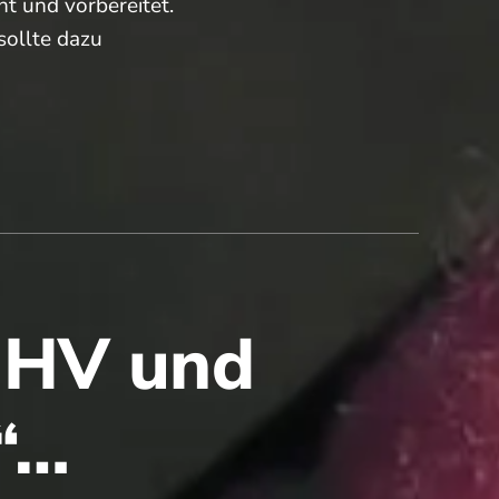
 und vorbereitet.
sollte dazu
 JHV und
n“…