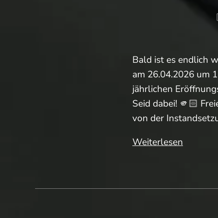
Bald ist es endlich w
am 26.04.2026 um 14
jährlichen Eröffnu
Seid dabei! 🫵🏻 Fre
von der Instandsetz
Saisonst
Weiterlesen
Nachles
JHV
und
„Strateg