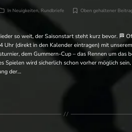
In
Neuigkeiten
,
Rundbriefe
Oben gehaltener Beitra
Kategorien
ieder so weit, der Saisonstart steht kurz bevor. 🏁 Off
 Uhr (direkt in den Kalender eintragen) mit unsere
ngsturnier, dem Gummern-Cup – das Rennen um das b
ies Spielen wird sicherlich schon vorher möglich sein
ung der…
art,
e
ietreffen“…