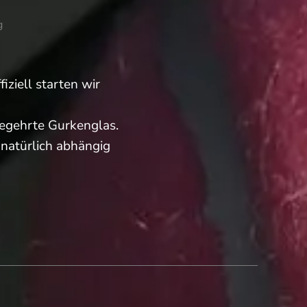
g
iziell starten wir
m
egehrte Gurkenglas.
, natürlich abhängig