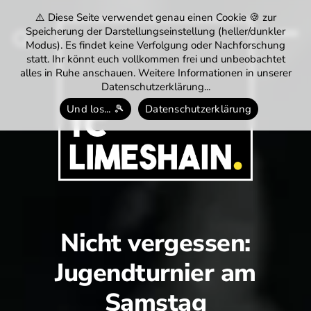
⚠️ Diese Seite verwendet genau einen Cookie 🍪 zur
Speicherung der Darstellungseinstellung (heller/dunkler
Modus). Es findet keine Verfolgung oder Nachforschung
Menü
Suchen
statt. Ihr könnt euch vollkommen frei und unbeobachtet
alles in Ruhe anschauen. Weitere Informationen in unserer
Datenschutzerklärung...
Und los... 🎾
Datenschutzerklärung
Tennisclub
Limeshain
Nicht vergessen:
1974
Jugendturnier am
e.V.
Samstag