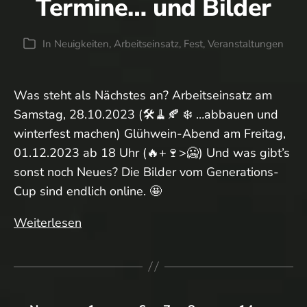
Termine… und Bilder
In
Neuigkeiten
,
Arbeitseinsatz
,
Fest
,
Veranstaltungen
Kategorien
Was steht als Nächstes an? Arbeitseinsatz am
Samstag, 28.10.2023 (🛠️🧹🍂 ❄️ …abbauen und
winterfest machen) Glühwein-Abend am Freitag,
01.12.2023 ab 18 Uhr (🔥+🍷>🥶) Und was gibt’s
sonst noch Neues? Die Bilder vom Generations-
Cup sind endlich online. 🤩
Termine,
Weiterlesen
Termine,
Termine…
und
Seitennummerierung
Bilder
…
…