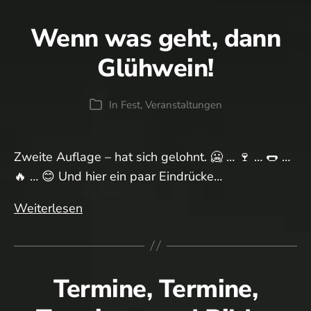
wieder
Wenn was geht, dann
soweit…
Glühwein!
In
Fest
,
Veranstaltungen
Kategorien
Zweite Auflage – hat sich gelohnt. 🥶 … 🍷 … 🌭 …
🔥 … 😊 Und hier ein paar Eindrücke…
Wenn
Weiterlesen
was
geht,
dann
Termine, Termine,
Glühwein!