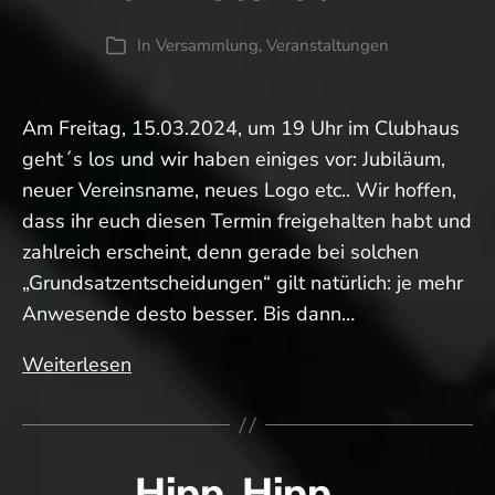
zweite
In
Versammlung
,
Veranstaltungen
Kategorien
Jahrhunderthälfte
Am Freitag, 15.03.2024, um 19 Uhr im Clubhaus
geht´s los und wir haben einiges vor: Jubiläum,
neuer Vereinsname, neues Logo etc.. Wir hoffen,
dass ihr euch diesen Termin freigehalten habt und
zahlreich erscheint, denn gerade bei solchen
„Grundsatzentscheidungen“ gilt natürlich: je mehr
Anwesende desto besser. Bis dann…
Nicht
Weiterlesen
vergessen…
die
JHV
Hipp, Hipp…
steht