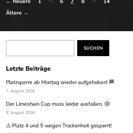
←
Neuere
1
6
7
8
14
der
Ältere
→
Beiträge
Suchen
SUCHEN
Letzte Beiträge
Platzsperre ab Montag wieder aufgehoben! 🏁
7. August 2026
Der Limeshain Cup muss leider ausfallen. 😢
6. August 2026
⚠️ Platz 4 und 5 wegen Trockenheit gesperrt!