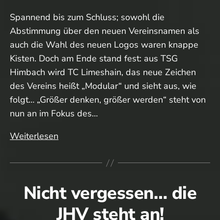
Spannend bis zum Schluss; sowohl die
Abstimmung über den neuen Vereinsnamen als
auch die Wahl des neuen Logos waren knappe
Kisten. Doch am Ende stand fest: aus TSG
Himbach wird TC Limeshain, das neue Zeichen
des Vereins heißt „Modular“ und sieht aus, wie
folgt… „Größer denken, größer werden“ steht von
nun an im Fokus des…
Neuer
Weiterlesen
Name,
neues
Logo…
Nicht vergessen… die
frisch
in
JHV steht an!
die