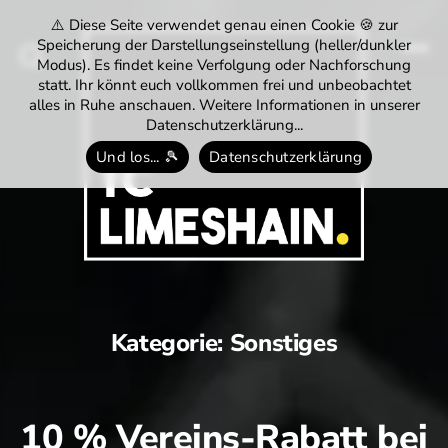
⚠️ Diese Seite verwendet genau einen Cookie 🍪 zur
Speicherung der Darstellungseinstellung (heller/dunkler
Modus). Es findet keine Verfolgung oder Nachforschung
Menü
Suchen
statt. Ihr könnt euch vollkommen frei und unbeobachtet
alles in Ruhe anschauen. Weitere Informationen in unserer
Datenschutzerklärung...
Und los... 🎾
Datenschutzerklärung
Tennisclub
Limeshain
1974
e.V.
Kategorie:
Sonstiges
10 % Vereins-Rabatt bei