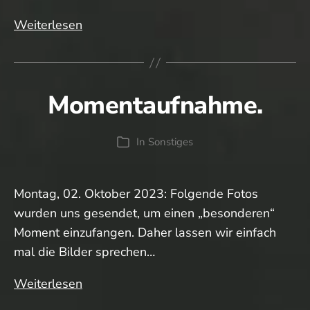
Ja,
Weiterlesen
ist
schon
wieder
Momentaufnahme.
soweit…
In
Sonstiges
Kategorien
Montag, 02. Oktober 2023: Folgende Fotos
wurden uns gesendet, um einen „besonderen“
Moment einzufangen. Daher lassen wir einfach
mal die Bilder sprechen…
Momentaufnahme.
Weiterlesen