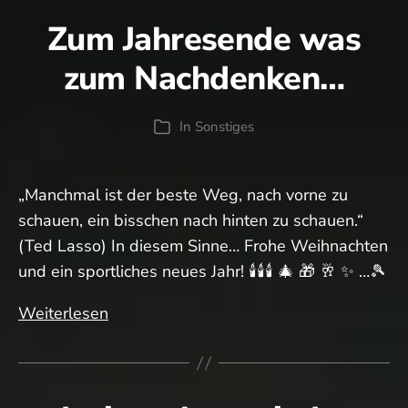
Rabatt
Zum Jahresende was
bei
Tennis-
zum Nachdenken…
Point
In
Sonstiges
Kategorien
„Manchmal ist der beste Weg, nach vorne zu
schauen, ein bisschen nach hinten zu schauen.“
(Ted Lasso) In diesem Sinne… Frohe Weihnachten
und ein sportliches neues Jahr! 🕯️🕯️🕯️ 🎄 🎁 🥂 ✨ …🎾
Zum
Weiterlesen
Jahresende
was
zum