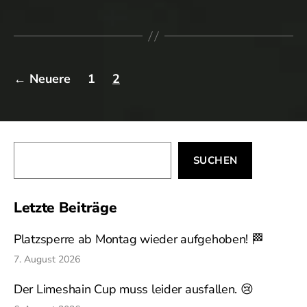
Plop
Plop…
Seitennummerierung
←
Neuere
1
2
der
Beiträge
Suchen
SUCHEN
Letzte Beiträge
Platzsperre ab Montag wieder aufgehoben! 🏁
7. August 2026
Der Limeshain Cup muss leider ausfallen. 😢