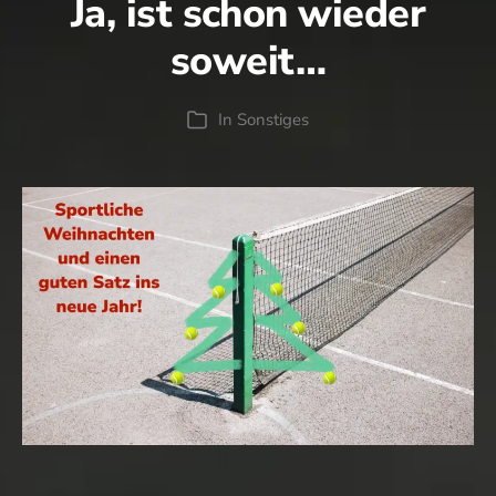
Ja, ist schon wieder
Nachdenken…
soweit…
In
Sonstiges
Kategorien