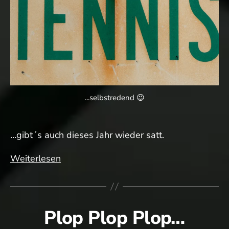
...selbstredend 😉
…gibt´s auch dieses Jahr wieder satt.
Frohes
Weiterlesen
Neues!
🍾
Plop Plop Plop…