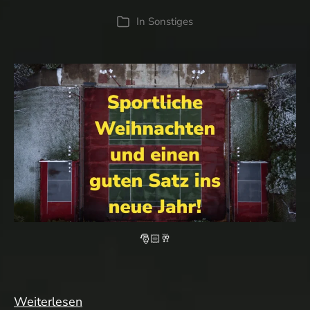
In
Sonstiges
Kategorien
🎅🏻🥂
Plop
Weiterlesen