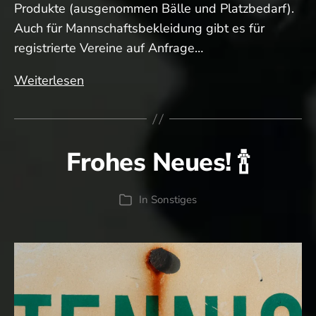
Produkte (ausgenommen Bälle und Platzbedarf).
Auch für Mannschaftsbekleidung gibt es für
registrierte Vereine auf Anfrage…
10
Weiterlesen
%
Vereins-
Rabatt
Frohes Neues! 🍾
bei
Tennis
Warehouse
In
Sonstiges
Kategorien
Europe