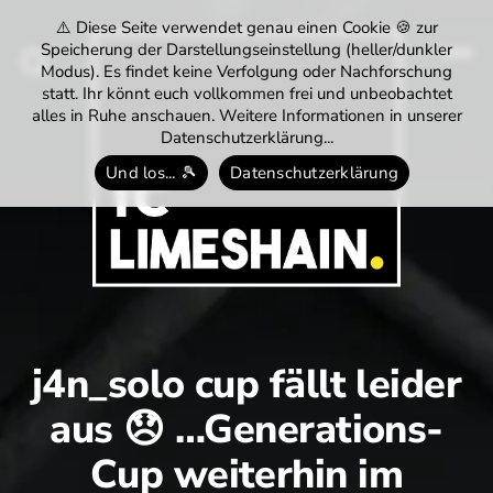
⚠️ Diese Seite verwendet genau einen Cookie 🍪 zur
Speicherung der Darstellungseinstellung (heller/dunkler
Modus). Es findet keine Verfolgung oder Nachforschung
Menü
Suchen
statt. Ihr könnt euch vollkommen frei und unbeobachtet
alles in Ruhe anschauen. Weitere Informationen in unserer
Datenschutzerklärung...
Und los... 🎾
Datenschutzerklärung
Tennisclub
Limeshain
1974
e.V.
j4n_solo cup fällt leider
aus 😞 …Generations-
Cup weiterhin im