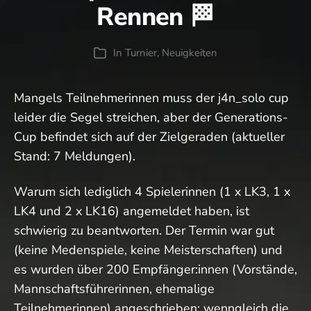
Rennen 🏁
In
Turnier
,
Neuigkeiten
Kategorien
Mangels Teilnehmerinnen muss der j4n_solo cup
leider die Segel streichen, aber der Generations-
Cup befindet sich auf der Zielgeraden (aktueller
Stand: 7 Meldungen).
Warum sich lediglich 4 Spielerinnen (1 x LK3, 1 x
LK4 und 2 x LK16) angemeldet haben, ist
schwierig zu beantworten. Der Termin war gut
(keine Medenspiele, keine Meisterschaften) und
es wurden über 200 Empfänger:innen (Vorstände,
Mannschaftsführerinnen, ehemalige
Teilnehmerinnen) angeschrieben; wenngleich die